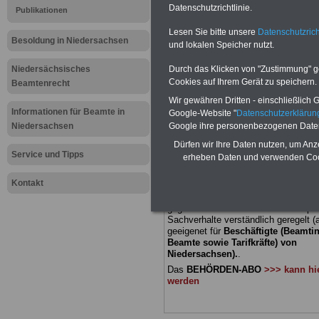
Datenschutzrichtlinie.
Publikationen
Meldung fü
Lesen Sie bitte unsere
Datenschutzrich
Besoldung in Niedersachsen
und lokalen Speicher nutzt.
öffentliche
Niedersächsisches
Durch das Klicken von "Zustimmung" geb
Niedersach
Cookies auf Ihrem Gerät zu speichern.
Beamtenrecht
Wir gewähren Dritten - einschließlich Go
Urlaubsans
Informationen für Beamte in
Google-Website "
Datenschutzerkläru
Niedersachsen
Google ihre personenbezogenen Date
Dürfen wir Ihre Daten nutzen, um Anz
BEHÖRDEN-ABO
mit 3 Ratgebern fü
Service und Tipps
erheben Daten und verwenden Cook
22,50 Euro: Wissenswertes für Bea
und Beamte, Beamtenversorgungsre
Kontakt
(Bund/Länder) sowie Beihilferecht i
Ländern. Alle drei Ratgeber sind über
gegliedert und erläutern auch kompliz
Sachverhalte verständlich geregelt (
geeigenet für
Beschäftigte (Beamti
Beamte sowie Tarifkräfte) von
Niedersachsen).
.
Das
BEHÖRDEN-ABO
>>> kann hie
werden