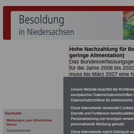
Hohe Nachzahlung für B
geringe Alimentation)
Das Bundesverfassungsgeri
für die Jahre 2008 bis 2020
muss bis
März 2027 eine N
die zun hohen Nachzahlun
(Beamte & Ruhestandsbea
Unsere Website beachtet die Richtlini
geben (Medienberichten z
europäischer Datenschutzvorschrifte
mind.
3.000 und 13.000 E
Datenschutzrichtlinie für elektronisch
hierzu eine Broschüre her
Diese Internetseite verwendet Cookie
des Gesetzentwurfs der Bu
Startseite
Dienste und Funktionen bereitzustell
(wahrscheinlich im Quarta
Personalisierung von Anzeigen verwende
Meldungen zum öffentlichen
Broschüre
.
personalisierte Werbung genutzt.
Dienst
Taschenbücher
Diese Internetseite macht Gebrauch von