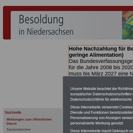
Hohe Nachzahlung für B
geringe Alimentation)
Das Bundesverfassungsgeri
für die Jahre 2008 bis 2020
muss bis
März 2027 eine N
die zun hohen Nachzahlun
(Beamte & Ruhestandsbea
Unsere Website beachtet die Richtlini
geben (Medienberichten z
europäischer Datenschutzvorschrifte
mind.
3.000 und 13.000 E
Datenschutzrichtlinie für elektronisch
hierzu eine Broschüre her
Diese Internetseite verwendet Cookie
des Gesetzentwurfs der Bu
Startseite
Dienste und Funktionen bereitzustell
(wahrscheinlich im Quarta
Personalisierung von Anzeigen verwende
Meldungen zum öffentlichen
Broschüre
.
personalisierte Werbung genutzt.
Dienst
Taschenbücher
Diese Internetseite macht Gebrauch von