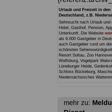
Urlaub und Freizeit in de
Deutschland, z.B. Nieders
Sehnsucht nach Urlaub und d
Hotel, Gasthof, Pension, Ap
Unterkunft. Die Website
www
als 6.000 Gastgeber in Deuts
auch Gastgeber rund um die
schönsten Sehenswürdigkei
Resort Soltau, Zoo Hannove
Wolfsburg, Vogelpark Walsr
Lüneburger Heide, Gedenkst
Schloss Bückeburg, Maschs
Niedersächsisches Watten
mehr zu:
Meldu