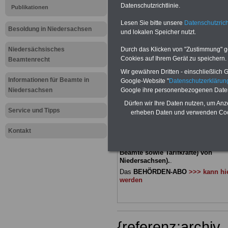
Datenschutzrichtlinie.
Publikationen
Meldung fü
Lesen Sie bitte unsere
Datenschutzrich
Besoldung in Niedersachsen
und lokalen Speicher nutzt.
öffentliche
Niedersächsisches
Durch das Klicken von "Zustimmung" geb
Niedersachs
Cookies auf Ihrem Gerät zu speichern.
Beamtenrecht
Wir gewähren Dritten - einschließlich Go
Informationen für Beamte in
Google-Website "
Datenschutzerkläru
BEHÖRDEN-ABO
mit 3 Ratgebern fü
Niedersachsen
Google ihre personenbezogenen Date
22,50 Euro: Wissenswertes für Bea
Dürfen wir Ihre Daten nutzen, um Anz
und Beamte, Beamtenversorgungsre
Service und Tipps
(Bund/Länder) sowie Beihilferecht i
erheben Daten und verwenden Cook
Ländern. Alle drei Ratgeber sind über
gegliedert und erläutern auch kompliz
Kontakt
Sachverhalte verständlich geregelt (
geeigenet für
Beschäftigte (Beamti
Beamte sowie Tarifkräfte) von
Niedersachsen).
.
Das
BEHÖRDEN-ABO
>>> kann hie
werden
{referenz:archi