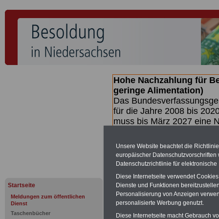
Hohe Nachzahlung für B
geringe Alimentation)
Das Bundesverfassungsgeri
für die Jahre 2008 bis 2020
muss bis
März 2027 eine N
die zun hohen Nachzahlun
(Beamte & Ruhestandsbea
Unsere Website beachtet die Richtlini
geben (Medienberichten z
europäischer Datenschutzvorschrifte
mind.
3.000 und 13.000 E
Datenschutzrichtlinie für elektronisch
hierzu eine Broschüre her
Diese Internetseite verwendet Cookie
des Gesetzentwurfs der Bu
Startseite
Dienste und Funktionen bereitzustell
(wahrscheinlich im Quarta
Personalisierung von Anzeigen verwende
Meldungen zum öffentlichen
Broschüre
.
personalisierte Werbung genutzt.
Dienst
Taschenbücher
Diese Internetseite macht Gebrauch von