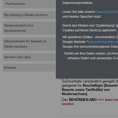
Datenschutzrichtlinie.
Publikationen
Meldung fü
Lesen Sie bitte unsere
Datenschutzrich
Besoldung in Niedersachsen
und lokalen Speicher nutzt.
öffentliche
Niedersächsisches
Durch das Klicken von "Zustimmung" geb
Niedersach
Cookies auf Ihrem Gerät zu speichern.
Beamtenrecht
Wir gewähren Dritten - einschließlich Go
Landesregi
Informationen für Beamte in
Google-Website "
Datenschutzerkläru
Niedersachsen
Google ihre personenbezogenen Date
Dürfen wir Ihre Daten nutzen, um Anz
BEHÖRDEN-ABO
mit 3 Ratgebern fü
Service und Tipps
erheben Daten und verwenden Cook
22,50 Euro: Wissenswertes für Bea
und Beamte, Beamtenversorgungsre
Kontakt
(Bund/Länder) sowie Beihilferecht i
Ländern. Alle drei Ratgeber sind über
gegliedert und erläutern auch kompliz
Sachverhalte verständlich geregelt (
geeigenet für
Beschäftigte (Beamti
Beamte sowie Tarifkräfte) von
Niedersachsen).
.
Das
BEHÖRDEN-ABO
>>> kann hie
werden