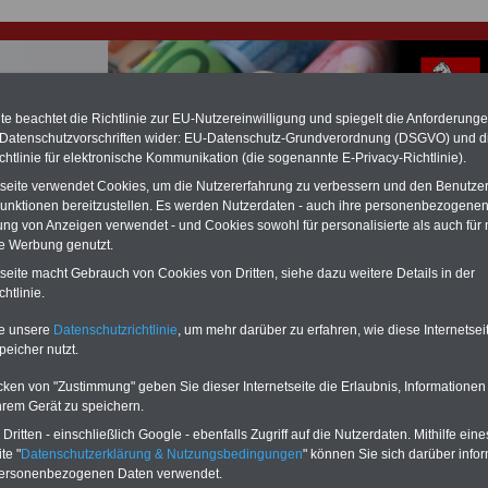
e beachtet die Richtlinie zur EU-Nutzereinwilligung und spiegelt die Anforderung
 Datenschutzvorschriften wider: EU-Datenschutz-Grundverordnung (DSGVO) und d
chtlinie für elektronische Kommunikation (die sogenannte E-Privacy-Richtlinie).
hlung für Beamte & Ruhestandsbeamte (zu geringe Alimentation)
tseite verwendet Cookies, um die Nutzererfahrung zu verbessern und den Benutze
fassungsgericht hat die Landesbesoldung von Berlin für die Jahre 2008 bis
unktionen bereitzustellen. Es werden Nutzerdaten - auch ihre personenbezogenen
assungswidrig erklärt (Berlin muss bis
März 2027 eine Neuregelung der
ung von Anzeigen verwendet - und Cookies sowohl für personalisierte als auch für 
schließen, die zun hohen Nachzahlungen führen wird). Auch beim Bund
te Werbung genutzt.
hestandsbeamte) wird es hohe Nachzahlungen geben (Medienberichten
en
alle (!) Beamte
zwischen mind.
3.000 und 13.000 Euro
,rechnen. Der INFO
tseite macht Gebrauch von Cookies von Dritten, siehe dazu weitere Details in der
hierzu eine Broschüre heraus, die unmittelbar nach dem Beschluss des
htlinie.
s der Bundesregierung vorgelegt wird (wahrscheinlich im Quartal.2026
Vor)Bestellung der Broschüre
.
te unsere
Datenschutzrichtlinie
, um mehr darüber zu erfahren, wie diese Internetse
peicher nutzt.
r Beamte und den öffentlichen Dienst in Niedersachsen:
cken von "Zustimmung" geben Sie dieser Internetseite die Erlaubnis, Informationen
ung in allen Personalfragen
hrem Gerät zu speichern.
ritten - einschließlich Google - ebenfalls Zugriff auf die Nutzerdaten. Mithilfe eine
-ABO
mit 3 Ratgebern für nur
PDF-SERVICE: 10 Bücher bzw. eBooks
te "
Datenschutzerklärung & Nutzungsbedingungen
" können Sie sich darüber infor
Wissenswertes für Beamtinnen
wichtigen Themen für Beamte und dem
personenbezogenen Daten verwendet.
 Beamtenversorgungsrecht
Dienst
Zum Komplettpreis von 15 Euro i