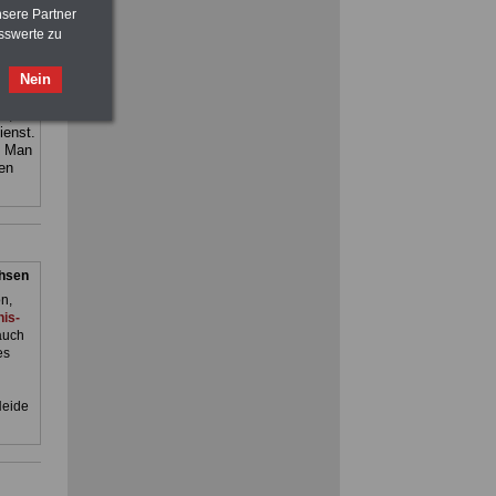
>>>
OnlineBuch
für nur 7,50 Euro
nsere Partner
sswerte zu
FRAUEN
im Öffentlichen Dienst:
gnet:
Hinweise und Ratschläge
Nein
>>>
OnlineBuch
für nur 7,50 Euro
d,
ienst.
Ratgeber für nur 7,50 Euro
. Man
Beihilfe
in Bund und Ländern oder zum
en
Beamtenversorgungsrecht
chsen
n,
is-
auch
es
Heide