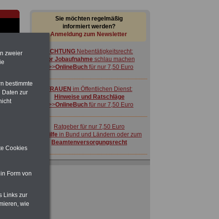
Sie möchten regelmäßig
informiert werden?
Anmeldung zum Newsletter
ACHTUNG
Nebentätigkeitsrecht:
en zweier
vor Jobaufnahme
schlau machen
ie
>>>
OnlineBuch
für nur 7,50 Euro
rn bestimmte
FRAUEN
im Öffentlichen Dienst:
 Daten zur
Hinweise und Ratschläge
nicht
>>>
OnlineBuch
für nur 7,50 Euro
-
Ratgeber für nur 7,50 Euro
Beihilfe
in Bund und Ländern oder zum
Beamtenversorgungsrecht
ite Cookies
 in Form von
s Links zur
 zu
mieren, wie
 Öff.
ACHTUNG
Nebentätigkeitsrecht:
m Jahr
vor Jobaufnahme
schlau machen