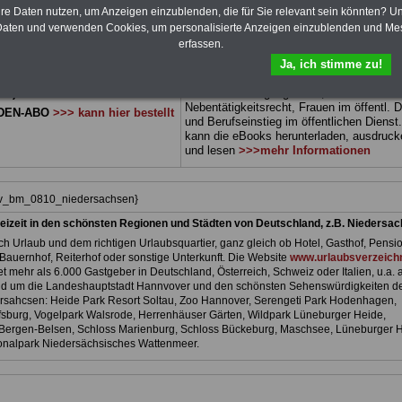
 sowie Beihilferecht in Bund und
können Sie zehn Bücher als eBook
hre Daten nutzen, um Anzeigen einzublenden, die für Sie relevant sein könnten? U
 drei Ratgeber sind übersichtlich
herunterladen, auch für Beschäftigte -
aten und verwenden Cookies, um personalisierte Anzeigen einzublenden und Me
d erläutern auch komplizierte
Beamtinnen und Beamte sowie
erfassen.
verständlich geregelt (auch
Tarifbeschäftigte von
Niedersachsen
geei
Ja, ich stimme zu!
r
Beschäftigte (Beamtinnen und
Themen der Bücher sind: Beamtenrecht,
 Tarifkräfte) von
Besoldung, Beihilferecht,
en).
.
Beamtenversorgungsrecht, Rund ums Gel
Nebentätigkeitsrecht, Frauen im öffentl. D
DEN-ABO
>>> kann hier bestellt
und Berufseinstieg im öffentlichen Dienst
kann die eBooks herunterladen, ausdruck
und lesen
>>>mehr Informationen
hiv_bm_0810_niedersachsen}
eizeit in den schönsten Regionen und Städten von Deutschland, z.B. Niedersa
h Urlaub und dem richtigen Urlaubsquartier, ganz gleich ob Hotel, Gasthof, Pensio
Bauernhof, Reiterhof oder sonstige Unterkunft. Die Website
www.urlaubsverzeichn
et mehr als 6.000 Gastgeber in Deutschland, Österreich, Schweiz oder Italien, u.a. 
nd um die Landeshauptstadt Hannvover und den schönsten Sehenswürdigkeiten d
sahcsen: Heide Park Resort Soltau, Zoo Hannover, Serengeti Park Hodenhagen,
fsburg, Vogelpark Walsrode, Herrenhäuser Gärten, Wildpark Lüneburger Heide,
Bergen-Belsen, Schloss Marienburg, Schloss Bückeburg, Maschsee, Lüneburger 
onalpark Niedersächsisches Wattenmeer.