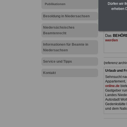
(Bund/Länder)
Dürfen wir I
Publikationen
Ländern. Alle
erheben D
gegliedert un
Sachverhalte 
Besoldung in Niedersachsen
geeigenet fü
Beamte sowie
Niedersächsisches
Niedersachs
Beamtenrecht
Das
BEHÖR
werden
Informationen für Beamte in
Niedersachsen
Service und Tipps
{referenz:arc
Urlaub und Fr
Kontakt
Sehnsucht nac
Appartement, 
online.de
biet
Gastgeber ru
Landes Nieder
Autostadt Wol
Gedenkstätte 
und dem Nati