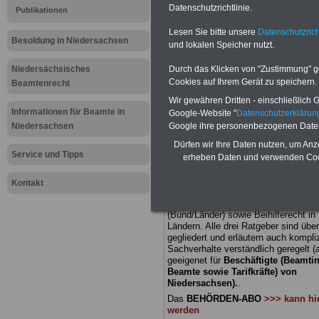
Datenschutzrichtlinie.
Publikationen
Meldung fü
Lesen Sie bitte unsere
Datenschutzrich
Besoldung in Niedersachsen
und lokalen Speicher nutzt.
öffentliche
Niedersächsisches
Durch das Klicken von "Zustimmung" geb
Niedersachs
Cookies auf Ihrem Gerät zu speichern.
Beamtenrecht
Wir gewähren Dritten - einschließlich Go
Bereitschaf
Informationen für Beamte in
Google-Website "
Datenschutzerkläru
Niedersachsen
Google ihre personenbezogenen Date
beachtet
Dürfen wir Ihre Daten nutzen, um Anz
Service und Tipps
erheben Daten und verwenden Cook
BEHÖRDEN-ABO
mit 3 Ratgebern fü
Kontakt
22,50 Euro: Wissenswertes für Bea
und Beamte, Beamtenversorgungsre
(Bund/Länder) sowie Beihilferecht i
Ländern. Alle drei Ratgeber sind über
gegliedert und erläutern auch kompliz
Sachverhalte verständlich geregelt (
geeigenet für
Beschäftigte (Beamti
Beamte sowie Tarifkräfte) von
Niedersachsen).
.
Das
BEHÖRDEN-ABO
>>> kann hie
werden