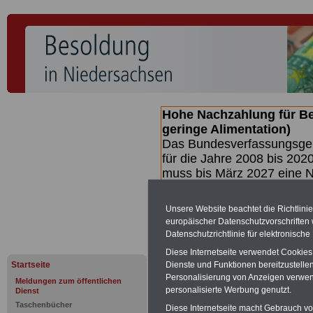
Hohe Nachzahlung für B
geringe Alimentation)
Das Bundesverfassungsgeri
für die Jahre 2008 bis 2020
muss bis
März 2027 eine N
die zun hohen Nachzahlun
(Beamte & Ruhestandsbea
Unsere Website beachtet die Richtlini
geben (Medienberichten z
europäischer Datenschutzvorschrifte
mind.
3.000 und 13.000 E
Datenschutzrichtlinie für elektronisch
hierzu eine Broschüre her
Diese Internetseite verwendet Cookie
des Gesetzentwurfs der Bu
Startseite
Dienste und Funktionen bereitzustell
(wahrscheinlich im Quarta
Personalisierung von Anzeigen verwende
Meldungen zum öffentlichen
Broschüre
.
personalisierte Werbung genutzt.
Dienst
Taschenbücher
Diese Internetseite macht Gebrauch von