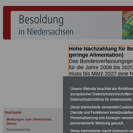
Hohe Nachzahlung für B
geringe Alimentation)
Das Bundesverfassungsgeri
für die Jahre 2008 bis 2020
muss bis
März 2027 eine N
die zun hohen Nachzahlun
(Beamte & Ruhestandsbea
Unsere Website beachtet die Richtlini
geben (Medienberichten z
europäischer Datenschutzvorschrifte
mind.
3.000 und 13.000 E
Datenschutzrichtlinie für elektronisch
hierzu eine Broschüre her
Diese Internetseite verwendet Cookie
des Gesetzentwurfs der Bu
Startseite
Dienste und Funktionen bereitzustell
(wahrscheinlich im Quarta
Personalisierung von Anzeigen verwende
Meldungen zum öffentlichen
Broschüre
.
personalisierte Werbung genutzt.
Dienst
Taschenbücher
Diese Internetseite macht Gebrauch von