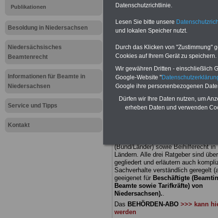
Datenschutzrichtlinie.
Publikationen
Meldung fü
Lesen Sie bitte unsere
Datenschutzrich
Besoldung in Niedersachsen
und lokalen Speicher nutzt.
öffentliche
Niedersächsisches
Durch das Klicken von "Zustimmung" geb
Niedersach
Cookies auf Ihrem Gerät zu speichern.
Beamtenrecht
Wir gewähren Dritten - einschließlich Go
Weihnachts
Informationen für Beamte in
Google-Website "
Datenschutzerkläru
Niedersachsen
Google ihre personenbezogenen Date
erhöht
Dürfen wir Ihre Daten nutzen, um Anz
Service und Tipps
erheben Daten und verwenden Cook
BEHÖRDEN-ABO
mit 3 Ratgebern fü
Kontakt
22,50 Euro: Wissenswertes für Bea
und Beamte, Beamtenversorgungsre
(Bund/Länder) sowie Beihilferecht i
Ländern. Alle drei Ratgeber sind über
gegliedert und erläutern auch kompliz
Sachverhalte verständlich geregelt (
geeigenet für
Beschäftigte (Beamti
Beamte sowie Tarifkräfte) von
Niedersachsen).
.
Das
BEHÖRDEN-ABO
>>> kann hie
werden