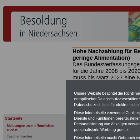
Hohe Nachzahlung für B
geringe Alimentation)
Das Bundesverfassungsgeri
für die Jahre 2008 bis 2020
muss bis
März 2027 eine N
die zun hohen Nachzahlun
(Beamte & Ruhestandsbea
Unsere Website beachtet die Richtlini
geben (Medienberichten z
europäischer Datenschutzvorschrifte
mind.
3.000 und 13.000 E
Datenschutzrichtlinie für elektronisch
hierzu eine Broschüre her
Diese Internetseite verwendet Cookie
des Gesetzentwurfs der Bu
Startseite
Dienste und Funktionen bereitzustell
(wahrscheinlich im Quarta
Personalisierung von Anzeigen verwende
Meldungen zum öffentlichen
Broschüre
.
personalisierte Werbung genutzt.
Dienst
Taschenbücher
Diese Internetseite macht Gebrauch von