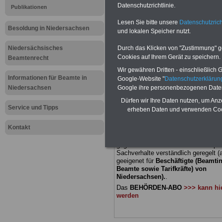
Datenschutzrichtlinie.
Publikationen
Meldung fü
Lesen Sie bitte unsere
Datenschutzrich
Besoldung in Niedersachsen
und lokalen Speicher nutzt.
öffentliche
Niedersächsisches
Durch das Klicken von "Zustimmung" geb
Niedersach
Cookies auf Ihrem Gerät zu speichern.
Beamtenrecht
Wir gewähren Dritten - einschließlich Go
Euro reiche
Informationen für Beamte in
Google-Website "
Datenschutzerkläru
Niedersachsen
Google ihre personenbezogenen Date
Dürfen wir Ihre Daten nutzen, um Anz
BEHÖRDEN-ABO
mit 3 Ratgebern fü
Service und Tipps
erheben Daten und verwenden Cook
22,50 Euro: Wissenswertes für Bea
und Beamte, Beamtenversorgungsre
Kontakt
(Bund/Länder) sowie Beihilferecht i
Ländern. Alle drei Ratgeber sind über
gegliedert und erläutern auch kompliz
Sachverhalte verständlich geregelt (
geeigenet für
Beschäftigte (Beamti
Beamte sowie Tarifkräfte) von
Niedersachsen).
.
Das
BEHÖRDEN-ABO
>>> kann hie
werden