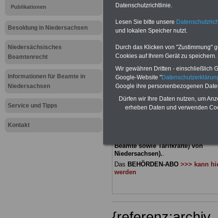
Datenschutzrichtlinie.
Publikationen
Meldung fü
Lesen Sie bitte unsere
Datenschutzrich
Besoldung in Niedersachsen
und lokalen Speicher nutzt.
öffentliche
Niedersächsisches
Durch das Klicken von "Zustimmung" geb
Niedersach
Cookies auf Ihrem Gerät zu speichern.
Beamtenrecht
Wir gewähren Dritten - einschließlich Go
Informationen für Beamte in
Google-Website "
Datenschutzerkläru
BEHÖRDEN-ABO
mit 3 Ratgebern fü
Niedersachsen
Google ihre personenbezogenen Date
22,50 Euro: Wissenswertes für Bea
Dürfen wir Ihre Daten nutzen, um Anz
und Beamte, Beamtenversorgungsre
Service und Tipps
(Bund/Länder) sowie Beihilferecht i
erheben Daten und verwenden Cook
Ländern. Alle drei Ratgeber sind über
gegliedert und erläutern auch kompliz
Kontakt
Sachverhalte verständlich geregelt (
geeigenet für
Beschäftigte (Beamti
Beamte sowie Tarifkräfte) von
Niedersachsen).
.
Das
BEHÖRDEN-ABO
>>> kann hie
werden
{referenz:archi