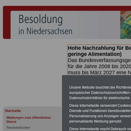
Hohe Nachzahlung für B
geringe Alimentation)
Das Bundesverfassungsgeri
für die Jahre 2008 bis 2020
muss bis
März 2027 eine N
die zun hohen Nachzahlun
(Beamte & Ruhestandsbea
Unsere Website beachtet die Richtlini
geben (Medienberichten z
europäischer Datenschutzvorschrifte
mind.
3.000 und 13.000 E
Datenschutzrichtlinie für elektronisch
hierzu eine Broschüre her
Diese Internetseite verwendet Cookie
des Gesetzentwurfs der Bu
Startseite
Dienste und Funktionen bereitzustell
(wahrscheinlich im Quarta
Personalisierung von Anzeigen verwende
Meldungen zum öffentlichen
Broschüre
.
personalisierte Werbung genutzt.
Dienst
Taschenbücher
Diese Internetseite macht Gebrauch von