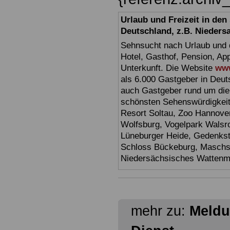
Urlaub und Freizeit in de
Deutschland, z.B. Nieders
Sehnsucht nach Urlaub und d
Hotel, Gasthof, Pension, Ap
Unterkunft. Die Website
www
als 6.000 Gastgeber in Deuts
auch Gastgeber rund um die
schönsten Sehenswürdigkei
Resort Soltau, Zoo Hannove
Wolfsburg, Vogelpark Walsr
Lüneburger Heide, Gedenkst
Schloss Bückeburg, Maschs
Niedersächsisches Watten
mehr zu:
Meldu