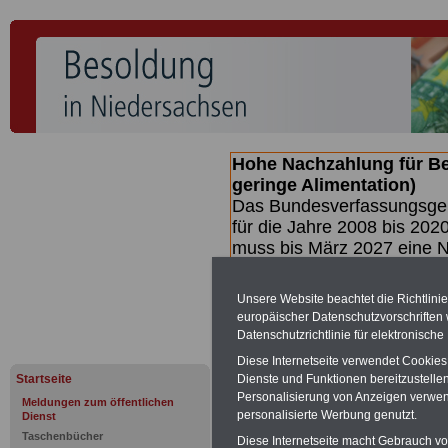
Hohe Nachzahlung für B
geringe Alimentation)
Das Bundesverfassungsgeri
für die Jahre 2008 bis 2020
muss bis
März 2027 eine N
die zun hohen Nachzahlun
(Beamte & Ruhestandsbea
Unsere Website beachtet die Richtlini
geben (Medienberichten z
europäischer Datenschutzvorschrifte
mind.
3.000 und 13.000 E
Datenschutzrichtlinie für elektronisch
hierzu eine Broschüre her
Diese Internetseite verwendet Cookie
des Gesetzentwurfs der Bu
Startseite
Dienste und Funktionen bereitzustell
(wahrscheinlich im Quarta
Personalisierung von Anzeigen verwende
Meldungen zum öffentlichen
Broschüre
.
personalisierte Werbung genutzt.
Dienst
Taschenbücher
Diese Internetseite macht Gebrauch von