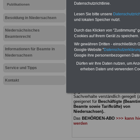
Datenschutzrichtlinie.
Publikationen
Meldung fü
Lesen Sie bitte unsere
Datenschutzrich
Besoldung in Niedersachsen
und lokalen Speicher nutzt.
öffentliche
Niedersächsisches
Durch das Klicken von "Zustimmung" geb
Niedersach
Cookies auf Ihrem Gerät zu speichern.
Beamtenrecht
Wir gewähren Dritten - einschließlich Go
für Profess
Informationen für Beamte in
Google-Website "
Datenschutzerkläru
Niedersachsen
Google ihre personenbezogenen Date
Dürfen wir Ihre Daten nutzen, um Anz
BEHÖRDEN-ABO
mit 3 Ratgebern fü
Service und Tipps
erheben Daten und verwenden Cook
22,50 Euro: Wissenswertes für Bea
und Beamte, Beamtenversorgungsre
Kontakt
(Bund/Länder) sowie Beihilferecht i
Ländern. Alle drei Ratgeber sind über
gegliedert und erläutern auch kompliz
Sachverhalte verständlich geregelt (
geeigenet für
Beschäftigte (Beamti
Beamte sowie Tarifkräfte) von
Niedersachsen).
.
Das
BEHÖRDEN-ABO
>>> kann hie
werden