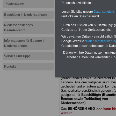
Datenschutzrichtlinie.
Publikationen
Meldung fü
Lesen Sie bitte unsere
Datenschutzrich
Besoldung in Niedersachsen
und lokalen Speicher nutzt.
öffentliche
Niedersächsisches
Durch das Klicken von "Zustimmung" geb
Niedersach
Cookies auf Ihrem Gerät zu speichern.
Beamtenrecht
Wir gewähren Dritten - einschließlich Go
auch für
Informationen für Beamte in
Google-Website "
Datenschutzerkläru
Niedersachsen
Google ihre personenbezogenen Date
Versorgun
Dürfen wir Ihre Daten nutzen, um Anz
Service und Tipps
erheben Daten und verwenden Cook
BEHÖRDEN-ABO
mit 3 Ratgebern fü
Kontakt
22,50 Euro: Wissenswertes für Bea
und Beamte, Beamtenversorgungsre
(Bund/Länder) sowie Beihilferecht i
Ländern. Alle drei Ratgeber sind über
gegliedert und erläutern auch kompliz
Sachverhalte verständlich geregelt (
geeigenet für
Beschäftigte (Beamti
Beamte sowie Tarifkräfte) von
Niedersachsen).
.
Das
BEHÖRDEN-ABO
>>> kann hie
werden