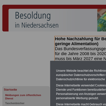
Hohe Nachzahlung für B
geringe Alimentation)
Das Bundesverfassungsgeri
für die Jahre 2008 bis 2020
muss bis
März 2027 eine N
die zun hohen Nachzahlun
(Beamte & Ruhestandsbea
Unsere Website beachtet die Richtlini
geben (Medienberichten z
europäischer Datenschutzvorschrifte
mind.
3.000 und 13.000 E
Datenschutzrichtlinie für elektronisch
hierzu eine Broschüre her
Diese Internetseite verwendet Cookie
des Gesetzentwurfs der Bu
Startseite
Dienste und Funktionen bereitzustell
(wahrscheinlich im Quarta
Personalisierung von Anzeigen verwende
Meldungen zum öffentlichen
Broschüre
.
personalisierte Werbung genutzt.
Dienst
Taschenbücher
Diese Internetseite macht Gebrauch von