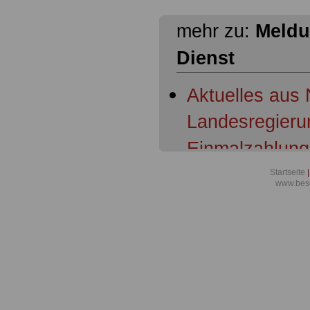
mehr zu:
Meldu
Dienst
Aktuelles aus
Landesregierun
Einmalzahlung
Richterinnen u
Startseite
|
www.beso
Verbandsbeteil
Aktuelles für 
öffentlichen D
Aktuelles für