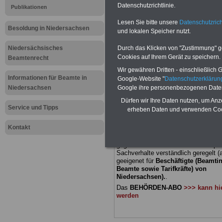
Datenschutzrichtlinie.
Publikationen
Meldung fü
Lesen Sie bitte unsere
Datenschutzrich
Besoldung in Niedersachsen
und lokalen Speicher nutzt.
öffentliche
Niedersächsisches
Durch das Klicken von "Zustimmung" geb
Niedersach
Cookies auf Ihrem Gerät zu speichern.
Beamtenrecht
Wir gewähren Dritten - einschließlich Go
sollte nach
Informationen für Beamte in
Google-Website "
Datenschutzerkläru
Niedersachsen
Google ihre personenbezogenen Date
Dürfen wir Ihre Daten nutzen, um Anz
BEHÖRDEN-ABO
mit 3 Ratgebern fü
Service und Tipps
erheben Daten und verwenden Cook
22,50 Euro: Wissenswertes für Bea
und Beamte, Beamtenversorgungsre
Kontakt
(Bund/Länder) sowie Beihilferecht i
Ländern. Alle drei Ratgeber sind über
gegliedert und erläutern auch kompliz
Sachverhalte verständlich geregelt (
geeigenet für
Beschäftigte (Beamti
Beamte sowie Tarifkräfte) von
Niedersachsen).
.
Das
BEHÖRDEN-ABO
>>> kann hie
werden