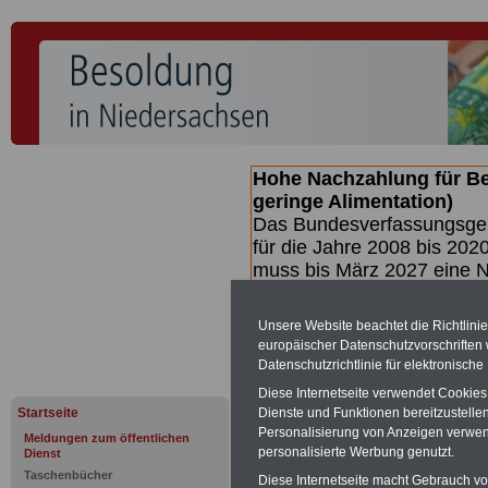
Hohe Nachzahlung für B
geringe Alimentation)
Das Bundesverfassungsgeri
für die Jahre 2008 bis 2020
muss bis
März 2027 eine N
die zun hohen Nachzahlun
(Beamte & Ruhestandsbea
Unsere Website beachtet die Richtlini
geben (Medienberichten z
europäischer Datenschutzvorschrifte
mind.
3.000 und 13.000 E
Datenschutzrichtlinie für elektronisch
hierzu eine Broschüre her
Diese Internetseite verwendet Cookie
des Gesetzentwurfs der Bu
Startseite
Dienste und Funktionen bereitzustell
(wahrscheinlich im Quarta
Personalisierung von Anzeigen verwende
Meldungen zum öffentlichen
Broschüre
.
personalisierte Werbung genutzt.
Dienst
Taschenbücher
Diese Internetseite macht Gebrauch von