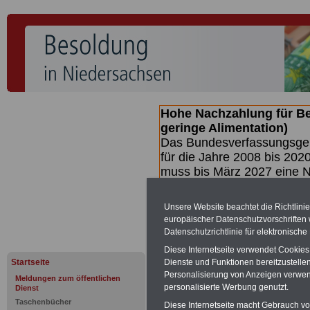
Hohe Nachzahlung für B
geringe Alimentation)
Das Bundesverfassungsgeri
für die Jahre 2008 bis 2020
muss bis
März 2027 eine N
die zun hohen Nachzahlun
(Beamte & Ruhestandsbea
Unsere Website beachtet die Richtlini
geben (Medienberichten z
europäischer Datenschutzvorschrifte
mind.
3.000 und 13.000 E
Datenschutzrichtlinie für elektronisch
hierzu eine Broschüre her
Diese Internetseite verwendet Cookie
des Gesetzentwurfs der Bu
Startseite
Dienste und Funktionen bereitzustell
(wahrscheinlich im Quarta
Personalisierung von Anzeigen verwende
Meldungen zum öffentlichen
Broschüre
.
personalisierte Werbung genutzt.
Dienst
Taschenbücher
Diese Internetseite macht Gebrauch von