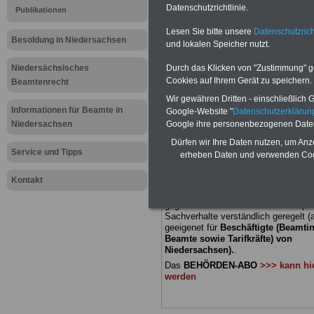
Datenschutzrichtlinie.
Publikationen
Meldung fü
Lesen Sie bitte unsere
Datenschutzrich
Besoldung in Niedersachsen
und lokalen Speicher nutzt.
öffentliche
Niedersächsisches
Durch das Klicken von "Zustimmung" geb
Niedersach
Cookies auf Ihrem Gerät zu speichern.
Beamtenrecht
Wir gewähren Dritten - einschließlich Go
verfassun
Informationen für Beamte in
Google-Website "
Datenschutzerkläru
Niedersachsen
Google ihre personenbezogenen Date
Dürfen wir Ihre Daten nutzen, um Anz
BEHÖRDEN-ABO
mit 3 Ratgebern fü
Service und Tipps
erheben Daten und verwenden Cook
22,50 Euro: Wissenswertes für Bea
und Beamte, Beamtenversorgungsre
Kontakt
(Bund/Länder) sowie Beihilferecht i
Ländern. Alle drei Ratgeber sind über
gegliedert und erläutern auch kompliz
Sachverhalte verständlich geregelt (
geeigenet für
Beschäftigte (Beamti
Beamte sowie Tarifkräfte) von
Niedersachsen).
.
Das
BEHÖRDEN-ABO
>>> kann hie
werden