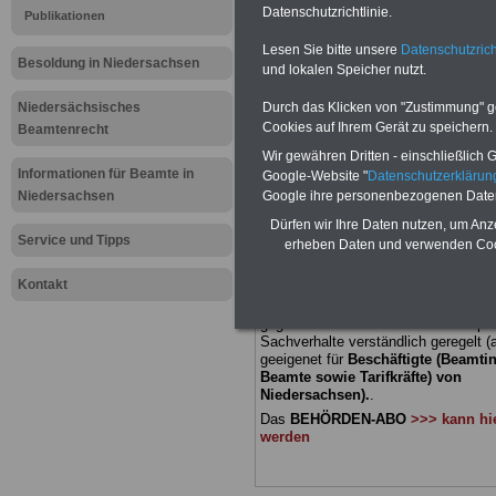
Datenschutzrichtlinie.
Publikationen
Meldung fü
Lesen Sie bitte unsere
Datenschutzrich
Besoldung in Niedersachsen
und lokalen Speicher nutzt.
öffentliche
Niedersächsisches
Durch das Klicken von "Zustimmung" geb
Niedersach
Cookies auf Ihrem Gerät zu speichern.
Beamtenrecht
Wir gewähren Dritten - einschließlich Go
Investition
Informationen für Beamte in
Google-Website "
Datenschutzerkläru
Niedersachsen
Google ihre personenbezogenen Date
Dürfen wir Ihre Daten nutzen, um Anz
BEHÖRDEN-ABO
mit 3 Ratgebern fü
Service und Tipps
erheben Daten und verwenden Cook
22,50 Euro: Wissenswertes für Bea
und Beamte, Beamtenversorgungsre
Kontakt
(Bund/Länder) sowie Beihilferecht i
Ländern. Alle drei Ratgeber sind über
gegliedert und erläutern auch kompliz
Sachverhalte verständlich geregelt (
geeigenet für
Beschäftigte (Beamti
Beamte sowie Tarifkräfte) von
Niedersachsen).
.
Das
BEHÖRDEN-ABO
>>> kann hie
werden