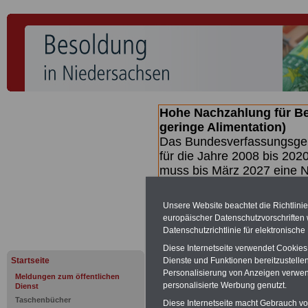
Hohe Nachzahlung für B
geringe Alimentation)
Das Bundesverfassungsgeri
für die Jahre 2008 bis 2020
muss bis
März 2027 eine N
die zun hohen Nachzahlun
(Beamte & Ruhestandsbea
Unsere Website beachtet die Richtlini
geben (Medienberichten z
europäischer Datenschutzvorschrifte
mind.
3.000 und 13.000 E
Datenschutzrichtlinie für elektronisch
hierzu eine Broschüre her
Diese Internetseite verwendet Cookie
des Gesetzentwurfs der Bu
Startseite
Dienste und Funktionen bereitzustell
(wahrscheinlich im Quarta
Personalisierung von Anzeigen verwende
Meldungen zum öffentlichen
Broschüre
.
personalisierte Werbung genutzt.
Dienst
Taschenbücher
Diese Internetseite macht Gebrauch von